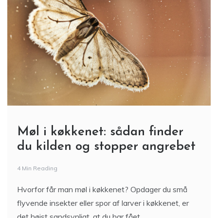
Møl i køkkenet: sådan finder
du kilden og stopper angrebet
4 Min Reading
Hvorfor får man møl i køkkenet? Opdager du små
flyvende insekter eller spor af larver i køkkenet, er
det højst sandsynligt, at du har fået