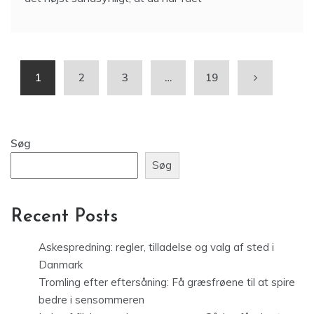
1
2
3
…
19
Søg
Søg
Recent Posts
Askespredning: regler, tilladelse og valg af sted i
Danmark
Tromling efter eftersåning: Få græsfrøene til at spire
bedre i sensommeren