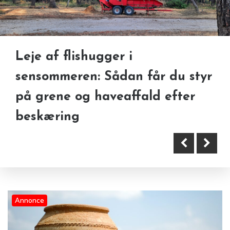
Leje af flishugger i
sensommeren: Sådan får du styr
på grene og haveaffald efter
beskæring
Tromling efter eftersåning: Få
Askespredning: regler, tilladelse
græsfrøene til at spire bedre i
og valg af sted i Danmark
sensommeren
Annonce