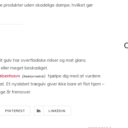
e produkter uden skadelige dampe, hvilket gør
C
dit gulv har overfladiske ridser og mat glans.
 eller meget beskadiget.
København
hjælpe dig med at vurdere
tat. Et nyslebet trægulv giver ikke bare et flot hjem –
nge år fremover.
PINTEREST
LINKEDIN