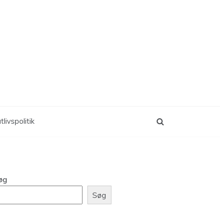
tlivspolitik
øg
Søg