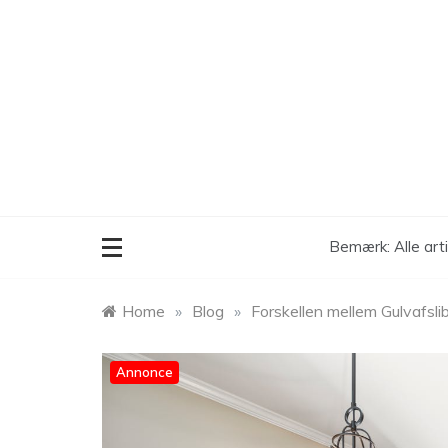
Skip
to
content
Bemærk: Alle art
Home
»
Blog
»
Forskellen mellem Gulvafsl
Annonce