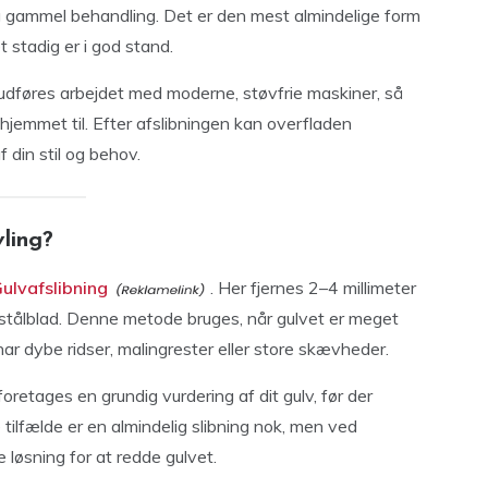
 og gammel behandling. Det er den mest almindelige form
t stadig er i god stand.
udføres arbejdet med moderne, støvfrie maskiner, så
 hjemmet til. Efter afslibningen kan overfladen
 din stil og behov.
ling?
ulvafslibning
. Her fjernes 2–4 millimeter
 stålblad. Denne metode bruges, når gulvet er meget
ar dybe ridser, malingrester eller store skævheder.
oretages en grundig vurdering af dit gulv, før der
 tilfælde er en almindelig slibning nok, men ved
 løsning for at redde gulvet.