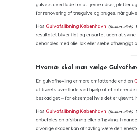
gulvets overflade for at fjerne ridser, pletter
for renovering af trægulve og bruges, når gulve
Hos
Gulvafslibning København
resultatet bliver flot og ensartet uden at svine
behandles med olie, lak eller sæbe afhængigt af
Hvornår skal man vælge Gulvafhøv
En gulvafhøvling er mere omfattende end en
G
af træets overflade ved hjælp af et roterende
beskadiget – for eksempel hvis det er ujævnt, h
Hos
Gulvafslibning København
f
anbefales en afslibning eller afhøvling. I mange
alvorlige skader kan afhøvling være den eneste