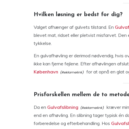
Hvilken løsning er bedst for dig?
Valget afhænger af gulvets tilstand. En
Gulvaf
blevet mat, ridset eller pletvist misfarvet. Den 
tykkelse.
En gulvafhøvling er derimod nødvendig, hvis ov
ikke kan fjerne fejlene. Efter afhøvlingen afsl
København
for at opnå en glat og
Prisforskellen mellem de to metod
Da en
Gulvafslibning
kræver mind
end en afhøvling. En slibning tager typisk én d
forberedelse og efterbehandling. Hos
Gulvafs