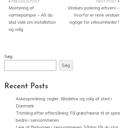
Indlægsnavigation
Montering af
Vindues polering erhverv –
varmepumper – Alt du
hvorfor er rene vinduer
skal vide om installation
vigtige for virksomheder?
og valg
Søg
Søg
Recent Posts
Askespredning: regler, tilladelse og valg af sted i
Danmark
Tromling efter eftersåning: Få græsfrøene til at spire
bedre i sensommeren
Leje af flishugger i sensommeren: Sådan får du styr