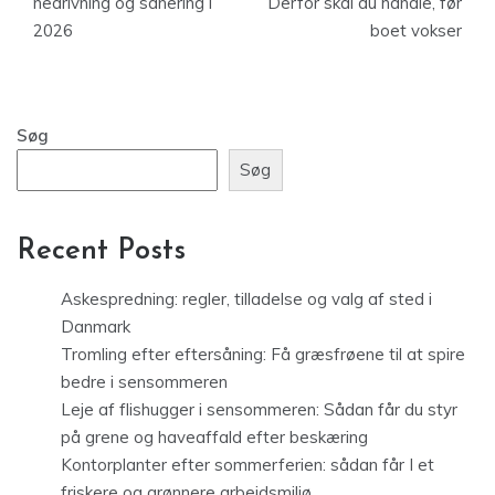
nedrivning og sanering i
Derfor skal du handle, før
2026
boet vokser
Søg
Søg
Recent Posts
Askespredning: regler, tilladelse og valg af sted i
Danmark
Tromling efter eftersåning: Få græsfrøene til at spire
bedre i sensommeren
Leje af flishugger i sensommeren: Sådan får du styr
på grene og haveaffald efter beskæring
Kontorplanter efter sommerferien: sådan får I et
friskere og grønnere arbejdsmiljø