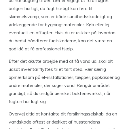
du har adgang til det. Det er vigtigt at få affugtet
boligen hurtigt, da fugt hurtigt kan føre til
skimmelsvamp, som er både sundhedsskadeligt og
ødelæggende for bygningsmaterialer. Køb eller lej
eventuelt en affugter. Hvis du er usikker på, hvordan
du bedst håndterer fugtskaderne, kan det være en
god idé at få professionel hjælp.
Efter det akutte arbejde med at få vand ud, skal alt
udsat inventar flyttes til et tørt sted. Vær særlig
opmærksom på el-installationer, tæpper, papkasser og
andre materialer, der suger vand. Rengør området
grundigt, så du undgår uønsket bakterievækst, når
fugten har lagt sig.
Overvej altid at kontakte dit forsikringsselskab, da en
vandskade oftest er dækket af husstandens