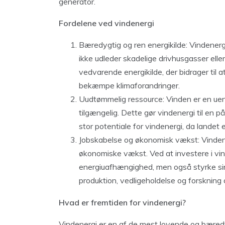
generator.
Fordelene ved vindenergi
Bæredygtig og ren energikilde: Vindenergi 
ikke udleder skadelige drivhusgasser elle
vedvarende energikilde, der bidrager ti
bekæmpe klimaforandringer.
Uudtømmelig ressource: Vinden er en uende
tilgængelig. Dette gør vindenergi til en pål
stor potentiale for vindenergi, da landet
Jobskabelse og økonomisk vækst: Vindener
økonomiske vækst. Ved at investere i vi
energiuafhængighed, men også styrke sin
produktion, vedligeholdelse og forskning o
Hvad er fremtiden for vindenergi?
Vindenergi er en af ​​de mest lovende og bæred