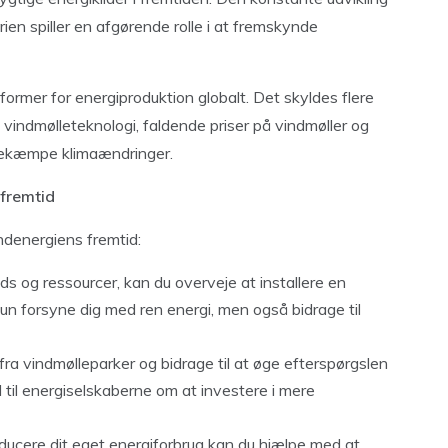
rien spiller en afgørende rolle i at fremskynde
 former for energiproduktion globalt. Det skyldes flere
 vindmølleteknologi, faldende priser på vindmøller og
bekæmpe klimaændringer.
 fremtid
indenergiens fremtid:
ads og ressourcer, kan du overveje at installere en
kun forsyne dig med ren energi, men også bidrage til
fra vindmølleparker og bidrage til at øge efterspørgslen
l til energiselskaberne om at investere i mere
educere dit eget energiforbrug kan du hjælpe med at