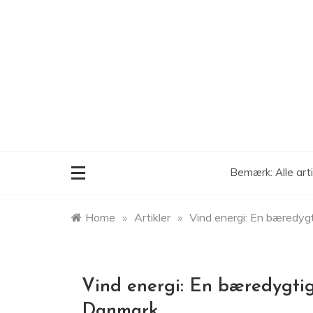
Skip
to
content
Bemærk: Alle art
Home
»
Artikler
»
Vind energi: En bæredygt
Vind energi: En bæredygtig
Danmark