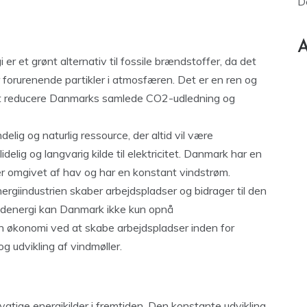
D
A
er et grønt alternativ til fossile brændstoffer, da det
r forurenende partikler i atmosfæren. Det er en ren og
l at reducere Danmarks samlede CO2-udledning og
lig og naturlig ressource, der altid vil være
idelig og langvarig kilde til elektricitet. Danmark har en
 er omgivet af hav og har en konstant vindstrøm.
giindustrien skaber arbejdspladser og bidrager til den
ndenergi kan Danmark ikke kun opnå
 økonomi ved at skabe arbejdspladser inden for
g udvikling af vindmøller.
ygtige energikilder i fremtiden. Den konstante udvikling