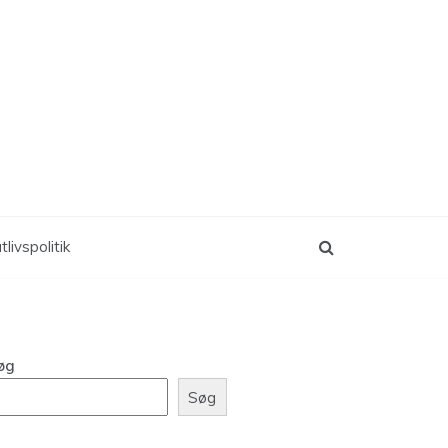
tlivspolitik
øg
Søg