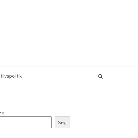
tlivspolitik
øg
Søg