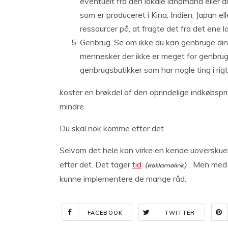
eventuelt fra den lokale landmand eller a
som er produceret i Kina, Indien, Japan ell
ressourcer på, at fragte det fra det ene la
Genbrug. Se om ikke du kan genbruge dine
mennesker der ikke er meget for genbrugs
genbrugsbutikker som har nogle ting i rigt
koster en brøkdel af den oprindelige indkøbspr
mindre.
Du skal nok komme efter det
Selvom det hele kan virke en kende uoverskue
efter det. Det tager
tid
. Men med e
kunne implementere de mange råd.
FACEBOOK
TWITTER