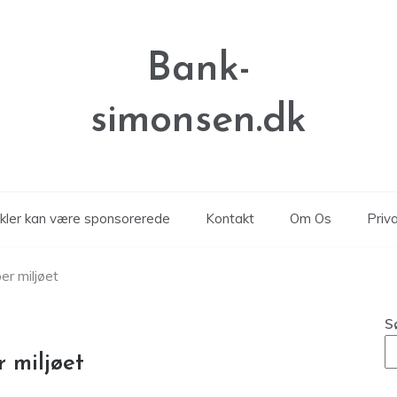
Bank-
simonsen.dk
ikler kan være sponsorerede
Kontakt
Om Os
Priva
er miljøet
S
r miljøet