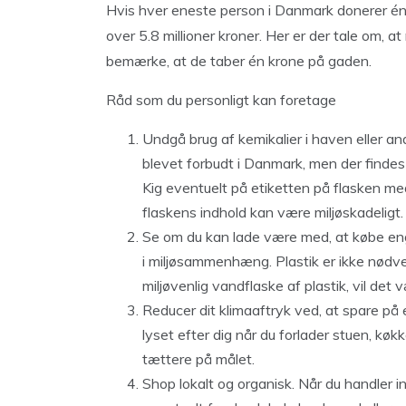
Hvis hver eneste person i Danmark donerer én k
over 5.8 millioner kroner. Her er der tale om, 
bemærke, at de taber én krone på gaden.
Råd som du personligt kan foretage
Undgå brug af kemikalier i haven eller a
blevet forbudt i Danmark, men der findes 
Kig eventuelt på etiketten på flasken me
flaskens indhold kan være miljøskadeligt.
Se om du kan lade være med, at købe enga
i miljøsammenhæng. Plastik er ikke nødve
miljøvenlig vandflaske af plastik, vil det v
Reducer dit klimaaftryk ved, at spare på 
lyset efter dig når du forlader stuen, køk
tættere på målet.
Shop lokalt og organisk. Når du handler i