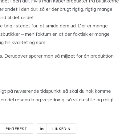
ndet i den dur. Hvis man køber produkter fra butikkerne
er andet i den dur, så er der brugt rigtig, rigtig mange
nd til det andet.
 ting i stedet for, at smide dem ud. Der er mange
butikker – men faktum er, at der faktisk er mange
ig fin kvalitet og som
is. Derudover sparer man så miljøet for én produktion
ligt på nuværende tidspunkt, så skal du nok komme
n del research og vejledning, så vil du stille og roligt
PINTEREST
LINKEDIN