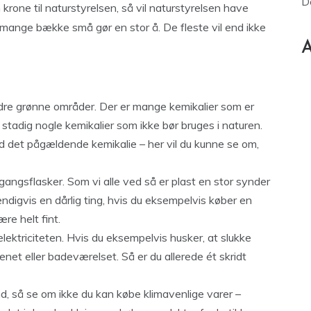
D
rone til naturstyrelsen, så vil naturstyrelsen have
at mange bække små gør en stor å. De fleste vil end ikke
A
ndre grønne områder. Der er mange kemikalier som er
stadig nogle kemikalier som ikke bør bruges i naturen.
d det pågældende kemikalie – her vil du kunne se om,
ngsflasker. Som vi alle ved så er plast en stor synder
ndigvis en dårlig ting, hvis du eksempelvis køber en
ære helt fint.
elektriciteten. Hvis du eksempelvis husker, at slukke
kenet eller badeværelset. Så er du allerede ét skridt
nd, så se om ikke du kan købe klimavenlige varer –