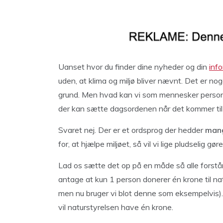
Uanset hvor du finder dine nyheder og din
inf
uden, at klima og miljø bliver nævnt. Det er n
grund. Men hvad kan vi som mennesker personli
der kan sætte dagsordenen når det kommer til 
Svaret nej. Der er et ordsprog der hedder
mang
for, at hjælpe miljøet, så vil vi lige pludselig gør
Lad os sætte det op på en måde så alle forstår 
antage at kun 1 person donerer én krone til nat
men nu bruger vi blot denne som eksempelvis). 
vil naturstyrelsen have én krone.