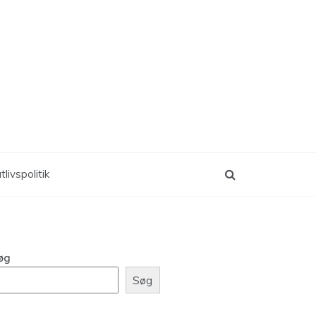
tlivspolitik
øg
Søg