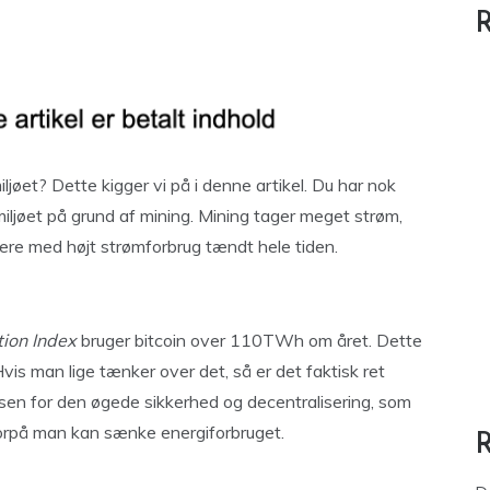
R
iljøet? Dette kigger vi på i denne artikel. Du har nok
r miljøet på grund af mining. Mining tager meget strøm,
tere med højt strømforbrug tændt hele tiden.
ion Index
bruger bitcoin over 110TWh om året. Dette
s man lige tænker over det, så er det faktisk ret
risen for den øgede sikkerhed og decentralisering, som
hvorpå man kan sænke energiforbruget.