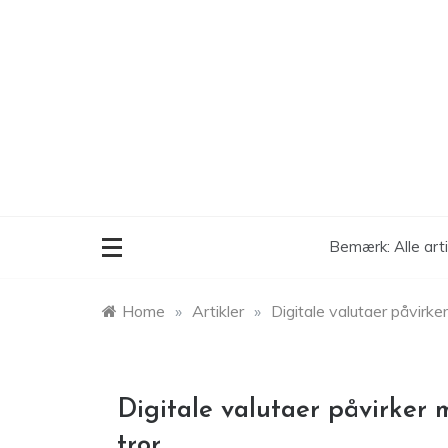
Skip
to
content
Bemærk: Alle art
Home
»
Artikler
»
Digitale valutaer påvirker
Digitale valutaer påvirker 
tror