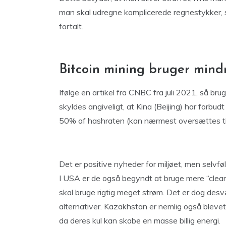
man skal udregne komplicerede regnestykker, 
fortalt.
Bitcoin mining bruger mindr
Ifølge en artikel fra CNBC fra juli 2021, så br
skyldes angiveligt, at Kina (Beijing) har forbud
50% af hashraten (kan nærmest oversættes til 
Det er positive nyheder for miljøet, men selvfø
I USA er de også begyndt at bruge mere “clean
skal bruge rigtig meget strøm. Det er dog desvæ
alternativer. Kazakhstan er nemlig også bleve
da deres kul kan skabe en masse billig energi.