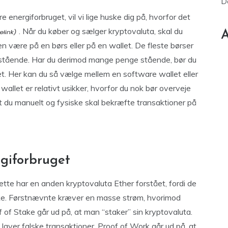
D
energiforbruget, vil vi lige huske dig på, hvorfor det
. Når du køber og sælger kryptovaluta, skal du
A
n være på en børs eller på en wallet. De fleste børser
ge stående. Har du derimod mange penge stående, bør du
let. Her kan du så vælge mellem en software wallet eller
wallet er relativt usikker, hvorfor du nok bør overveje
t du manuelt og fysiske skal bekræfte transaktioner på
giforbruget
. Dette har en anden kryptovaluta Ether forstået, fordi de
take. Førstnævnte kræver en masse strøm, hvorimod
of Stake går ud på, at man “staker” sin kryptovaluta.
 laver falske transaktioner. Proof of Work går ud på, at