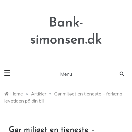
Skip
to
content
Bank-
simonsen.dk
Menu
Home
»
Artikler
»
Gør miljøet en tjeneste – forlæng
levetiden på din bil!
Gør miljøet en tjeneste –