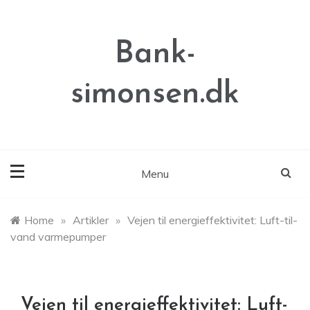
Skip
to
content
Bank-
simonsen.dk
Menu
Home
»
Artikler
»
Vejen til energieffektivitet: Luft-til-
vand varmepumper
Vejen til energieffektivitet: Luft-