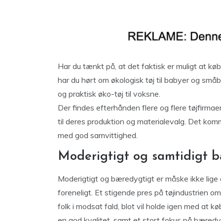
Har du tænkt på, at det faktisk er muligt at kø
har du hørt om økologisk tøj til babyer og små
og praktisk øko-tøj til voksne.
Der findes efterhånden flere og flere tøjfirma
til deres produktion og materialevalg. Det komm
med god samvittighed.
Moderigtigt og samtidigt 
Moderigtigt og bæredygtigt er måske ikke lige e
foreneligt. Et stigende pres på tøjindustrien om
folk i modsat fald, blot vil holde igen med at køb
en god kvalitet, samt et stort fokus på bæred