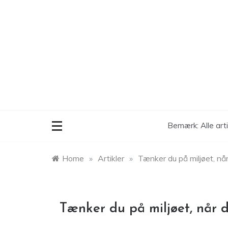
Skip
to
content
Bemærk: Alle art
Home
»
Artikler
»
Tænker du på miljøet, når
Tænker du på miljøet, når d