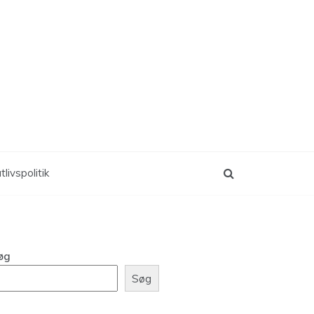
tlivspolitik
øg
Søg