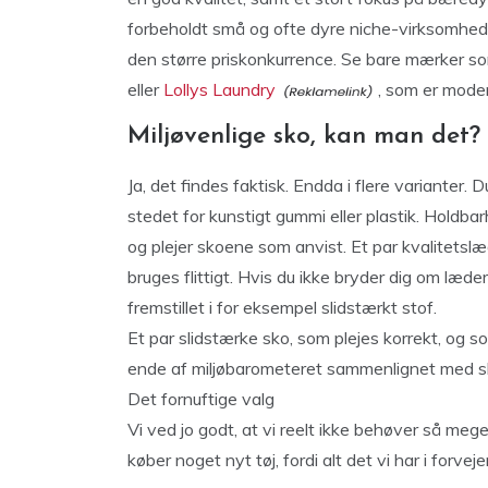
forbeholdt små og ofte dyre niche-virksomheder
den større priskonkurrence. Se bare mærker s
eller
Lollys Laundry
, som er moder
Miljøvenlige sko, kan man det?
Ja, det findes faktisk. Endda i flere varianter. 
stedet for kunstigt gummi eller plastik. Holdb
og plejer skoene som anvist. Et par kvalitetsl
bruges flittigt. Hvis du ikke bryder dig om læd
fremstillet i for eksempel slidstærkt stof.
Et par slidstærke sko, som plejes korrekt, og s
ende af miljøbarometeret sammenlignet med sk
Det fornuftige valg
Vi ved jo godt, at vi reelt ikke behøver så meget
køber noget nyt tøj, fordi alt det vi har i forvejen