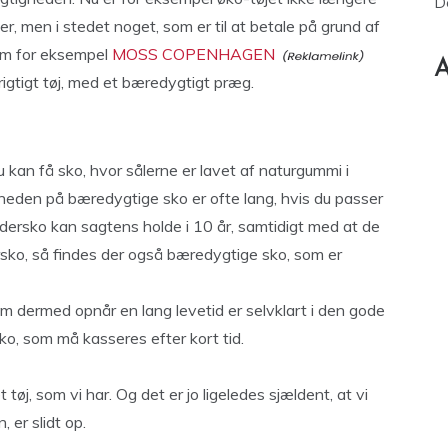
D
, men i stedet noget, som er til at betale på grund af
om for eksempel
MOSS COPENHAGEN
A
igtigt tøj, med et bæredygtigt præg.
Du kan få sko, hvor sålerne er lavet af naturgummi i
arheden på bæredygtige sko er ofte lang, hvis du passer
ædersko kan sagtens holde i 10 år, samtidigt med at de
ersko, så findes der også bæredygtige sko, som er
om dermed opnår en lang levetid er selvklart i den gode
o, som må kasseres efter kort tid.
 tøj, som vi har. Og det er jo ligeledes sjældent, at vi
, er slidt op.