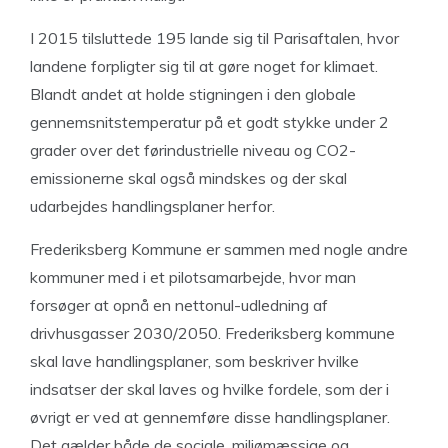
I 2015 tilsluttede 195 lande sig til Parisaftalen, hvor
landene forpligter sig til at gøre noget for klimaet.
Blandt andet at holde stigningen i den globale
gennemsnitstemperatur på et godt stykke under 2
grader over det førindustrielle niveau og CO2-
emissionerne skal også mindskes og der skal
udarbejdes handlingsplaner herfor.
Frederiksberg Kommune er sammen med nogle andre
kommuner med i et pilotsamarbejde, hvor man
forsøger at opnå en nettonul-udledning af
drivhusgasser 2030/2050. Frederiksberg kommune
skal lave handlingsplaner, som beskriver hvilke
indsatser der skal laves og hvilke fordele, som der i
øvrigt er ved at gennemføre disse handlingsplaner.
Det gælder både de sociale, miljømæssige og