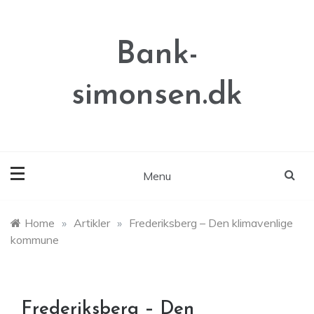
Skip
to
content
Bank-
simonsen.dk
Menu
Home
»
Artikler
»
Frederiksberg – Den klimavenlige
kommune
Frederiksberg – Den