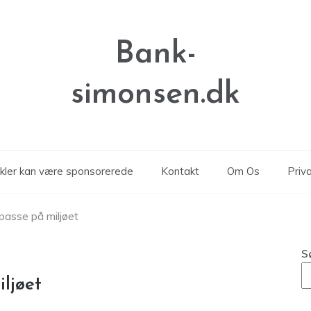
Bank-
simonsen.dk
ikler kan være sponsorerede
Kontakt
Om Os
Priva
passe på miljøet
S
ljøet