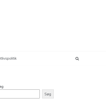
tlivspolitik
øg
Søg