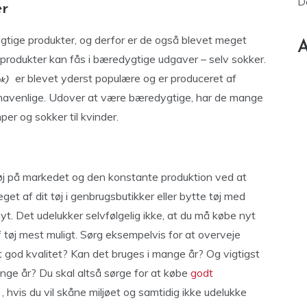
D
er
ige produkter, og derfor er de også blevet meget
A
 produkter kan fås i bæredygtige udgaver – selv sokker.
er blevet yderst populære og er produceret af
mavenlige. Udover at være bæredygtige, har de mange
er og sokker til kvinder.
tøj på markedet og den konstante produktion ved at
et af dit tøj i genbrugsbutikker eller bytte tøj med
t. Det udelukker selvfølgelig ikke, at du må købe nyt
f tøj mest muligt. Sørg eksempelvis for at overveje
et god kvalitet? Kan det bruges i mange år? Og vigtigst
mange år? Du skal altså sørge for at købe
godt
, hvis du vil skåne miljøet og samtidig ikke udelukke