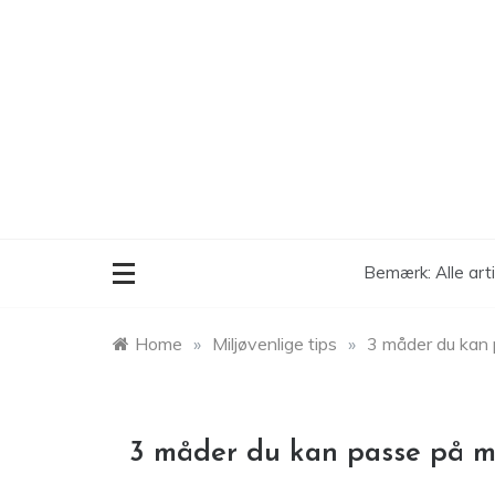
Skip
to
content
Bemærk: Alle art
Home
»
Miljøvenlige tips
»
3 måder du kan 
3 måder du kan passe på mi