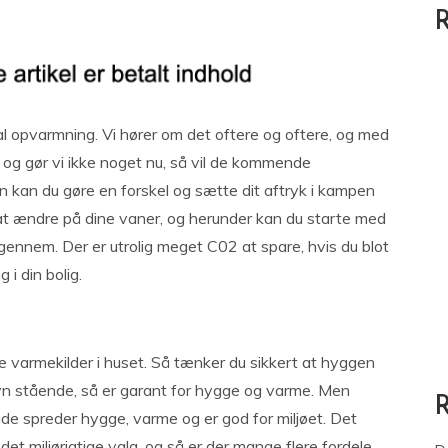
R
al opvarmning. Vi hører om det oftere og oftere, og med
, og gør vi ikke noget nu, så vil de kommende
n kan du gøre en forskel og sætte dit aftryk i kampen
t ændre på dine vaner, og herunder kan du starte med
igennem. Der er utrolig meget C02 at spare, hvis du blot
i din bolig.
e varmekilder i huset. Så tænker du sikkert at hyggen
n stående, så er garant for hygge og varme. Men
åde spreder hygge, varme og er god for miljøet. Det
 det miljørigtige valg, og så er der mange flere fordele