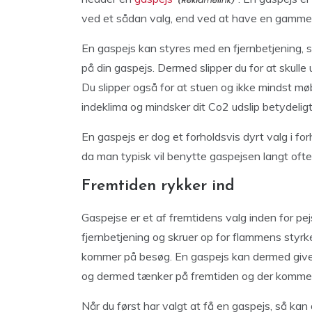
ved et sådan valg, end ved at have en gamm
En gaspejs kan styres med en fjernbetjening, s
på din gaspejs. Dermed slipper du for at skulle u
Du slipper også for at stuen og ikke mindst møb
indeklima og mindsker dit Co2 udslip betydeligt
En gaspejs er dog et forholdsvis dyrt valg i forh
da man typisk vil benytte gaspejsen langt ofter
Fremtiden rykker ind
Gaspejse er et af fremtidens valg inden for pe
fjernbetjening og skruer op for flammens styrke
kommer på besøg. En gaspejs kan dermed give 
og dermed tænker på fremtiden og der komme
Når du først har valgt at få en gaspejs, så kan 