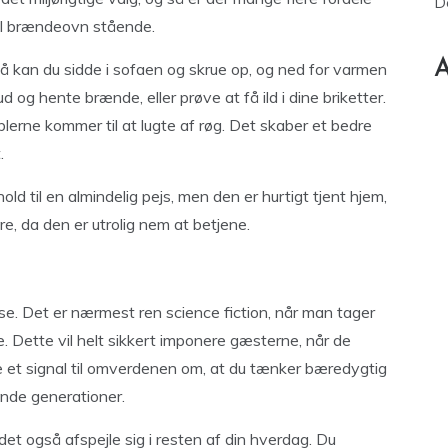
D
el brændeovn stående.
A
å kan du sidde i sofaen og skrue op, og ned for varmen
d og hente brænde, eller prøve at få ild i dine briketter.
lerne kommer til at lugte af røg. Det skaber et bedre
.
old til en almindelig pejs, men den er hurtigt tjent hjem,
e, da den er utrolig nem at betjene.
jse. Det er nærmest ren science fiction, når man tager
. Dette vil helt sikkert imponere gæsterne, når de
et signal til omverdenen om, at du tænker bæredygtig
nde generationer.
det også afspejle sig i resten af din hverdag. Du