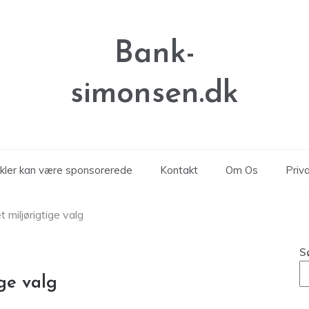
Bank-
simonsen.dk
ikler kan være sponsorerede
Kontakt
Om Os
Priva
 miljørigtige valg
S
ige valg