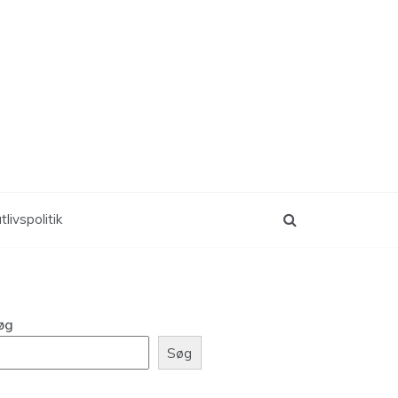
tlivspolitik
øg
Søg