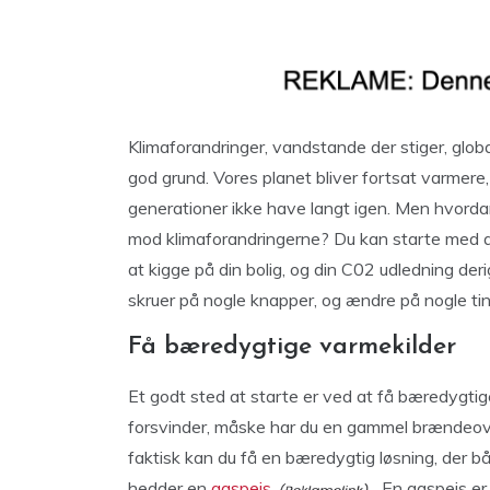
Klimaforandringer, vandstande der stiger, glob
god grund. Vores planet bliver fortsat varmere
generationer ikke have langt igen. Men hvorda
mod klimaforandringerne? Du kan starte med a
at kigge på din bolig, og din C02 udledning der
skruer på nogle knapper, og ændre på nogle ting 
Få bæredygtige varmekilder
Et godt sted at starte er ved at få bæredygtig
forsvinder, måske har du en gammel brændeov
faktisk kan du få en bæredygtig løsning, der b
hedder en
gaspejs
. En gaspejs er