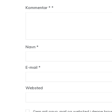
Kommentar
*
Navn
*
E-mail
*
Websted
Gem mit navn, mail og websted i denne brow