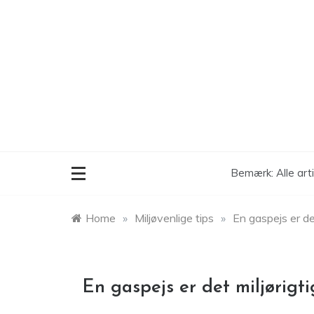
Skip
to
content
Bemærk: Alle art
Home
»
Miljøvenlige tips
»
En gaspejs er det
En gaspejs er det miljørigt