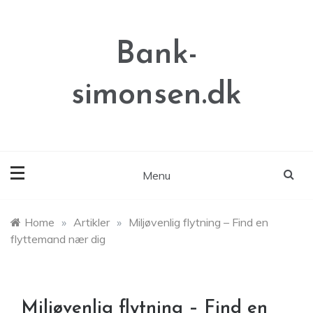
Skip
to
content
Bank-
simonsen.dk
Menu
Home
»
Artikler
»
Miljøvenlig flytning – Find en
flyttemand nær dig
Miljøvenlig flytning – Find en