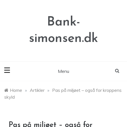
Skip
to
content
Bank-
simonsen.dk
Menu
Home
»
Artikler
»
Pas på miljøet – også for kroppens
skyld
Pas på miljøet – også for